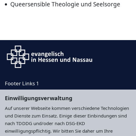
Queersensible Theologie und Seelsorge
Footer Links 1
Footer Links 2
Einwilligungsverwaltung
Footer Rechts 1
Auf unserer Webseite kommen verschiedene Technologien
Footer Rechts 2
und Dienste zum Einsatz. Einige dieser Einbindungen sind
nach TDDDG und/oder nach DSG-EKD
Impressum
Datenschutz
Cookie-Einstellungen
einwilligungspflichtig. Wir bitten Sie daher um Ihre