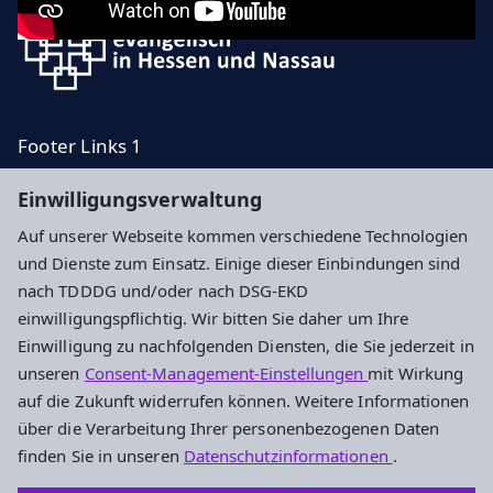
Footer Links 1
Footer Links 2
Einwilligungsverwaltung
Footer Rechts 1
Auf unserer Webseite kommen verschiedene Technologien
Footer Rechts 2
und Dienste zum Einsatz. Einige dieser Einbindungen sind
nach TDDDG und/oder nach DSG-EKD
Impressum
Datenschutz
Cookie-Einstellungen
einwilligungspflichtig. Wir bitten Sie daher um Ihre
Einwilligung zu nachfolgenden Diensten, die Sie jederzeit in
unseren
Consent-Management-Einstellungen
mit Wirkung
Stabsbereich Chancengleichheit
auf die Zukunft widerrufen können. Weitere Informationen
über die Verarbeitung Ihrer personenbezogenen Daten
Paulusplatz 1
finden Sie in unseren
Datenschutzinformationen
.
64285 Darmstadt