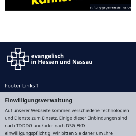
stiftung-gegen-rassismus.de
Footer Links 1
Footer Links 2
Einwilligungsverwaltung
Footer Rechts 1
Auf unserer Webseite kommen verschiedene Technologien
Footer Rechts 2
und Dienste zum Einsatz. Einige dieser Einbindungen sind
nach TDDDG und/oder nach DSG-EKD
Impressum
Datenschutz
Cookie-Einstellungen
einwilligungspflichtig. Wir bitten Sie daher um Ihre