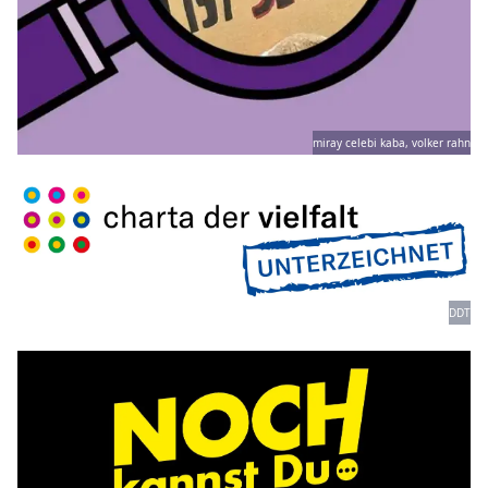
miray celebi kaba, volker rahn
DDT